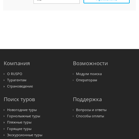
Amigo-S
Pac
Group
Alean
Sunmar
PlanTravel
FUN&SUN
ex TUI
Крымская
Волна
LOTI
Russian
Express
Компания
Возможности
Интурист
Travelata
О RUSPO
Модули поиска
Турагентам
Операторам
Страноведение
Поиск туров
Поддержка
Новогодние туры
Вопросы и ответы
Горнолыжные туры
Способы оплаты
Пляжные туры
Горящие туры
Экскурсионные туры