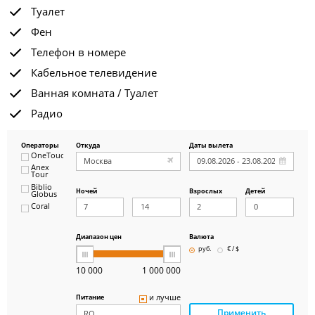
Туалет
Фен
Телефон в номере
Кабельное телевидение
Ванная комната / Туалет
Радио
Операторы
Откуда
Даты вылета
OneTouch&Travel
Anex
Tour
Biblio
Ночей
Взрослых
Детей
Globus
Coral
ICS
Travel
Group
Диапазон цен
Валюта
Pegas
руб.
€ / $
Touristik
Art-Tour
10 000
1 000 000
Delfin
Panteon
и лучше
Питание
Ambotis
Применить
Paks