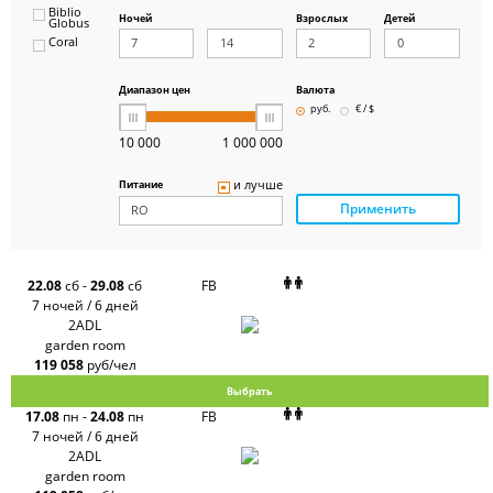
Biblio
Ночей
Взрослых
Детей
Globus
Coral
ICS
Travel
Group
Диапазон цен
Валюта
Pegas
руб.
€ / $
Touristik
Art-Tour
10 000
1 000 000
Delfin
Panteon
и лучше
Питание
Ambotis
Применить
Paks
Amigo-S
Pac
Group
Alean
22.08
сб
-
29.08
сб
FB
Sunmar
7 ночей / 6 дней
PlanTravel
2ADL
FUN&SUN
garden room
ex TUI
119 058
руб/чел
Крымская
Волна
Выбрать
LOTI
17.08
пн
-
24.08
пн
FB
Russian
Express
7 ночей / 6 дней
Интурист
2ADL
Travelata
garden room