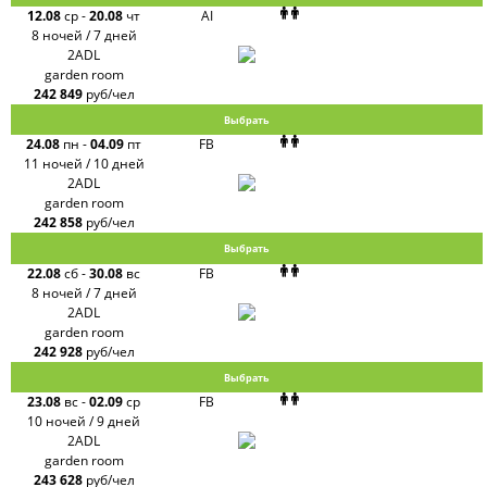
12.08
ср
-
20.08
чт
AI
8 ночей / 7 дней
2ADL
garden room
242 849
руб/чел
Выбрать
24.08
пн
-
04.09
пт
FB
11 ночей / 10 дней
2ADL
garden room
242 858
руб/чел
Выбрать
22.08
сб
-
30.08
вс
FB
8 ночей / 7 дней
2ADL
garden room
242 928
руб/чел
Выбрать
23.08
вс
-
02.09
ср
FB
10 ночей / 9 дней
2ADL
garden room
243 628
руб/чел