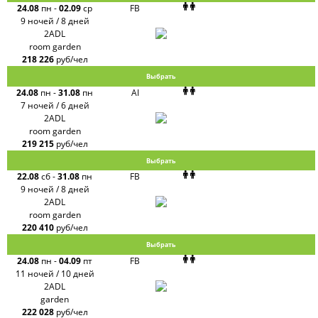
24.08
пн
-
02.09
ср
FB
9 ночей / 8 дней
2ADL
room garden
218 226
руб/чел
Выбрать
24.08
пн
-
31.08
пн
AI
7 ночей / 6 дней
2ADL
room garden
219 215
руб/чел
Выбрать
22.08
сб
-
31.08
пн
FB
9 ночей / 8 дней
2ADL
room garden
220 410
руб/чел
Выбрать
24.08
пн
-
04.09
пт
FB
11 ночей / 10 дней
2ADL
garden
222 028
руб/чел