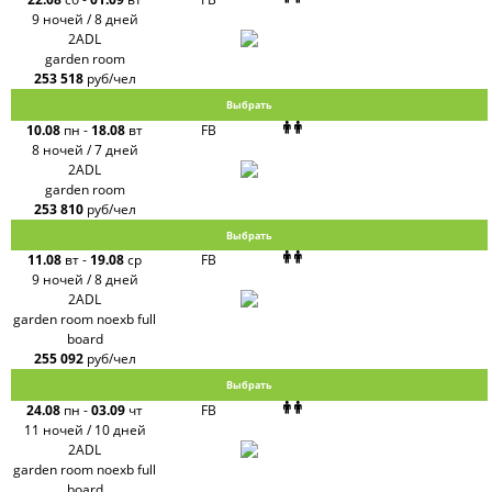
9 ночей / 8 дней
2ADL
garden room
253 518
руб/чел
Выбрать
10.08
пн
-
18.08
вт
FB
8 ночей / 7 дней
2ADL
garden room
253 810
руб/чел
Выбрать
11.08
вт
-
19.08
ср
FB
9 ночей / 8 дней
2ADL
garden room noexb full
board
255 092
руб/чел
Выбрать
24.08
пн
-
03.09
чт
FB
11 ночей / 10 дней
2ADL
garden room noexb full
board