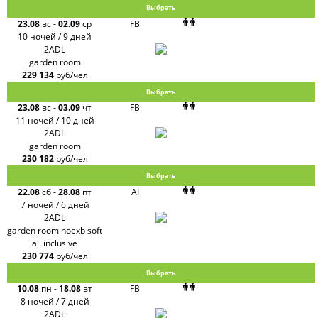
Выбрать
23.08
вс
-
02.09
ср
FB
10 ночей / 9 дней
2ADL
garden room
229 134
руб/чел
Выбрать
23.08
вс
-
03.09
чт
FB
11 ночей / 10 дней
2ADL
garden room
230 182
руб/чел
Выбрать
22.08
сб
-
28.08
пт
AI
7 ночей / 6 дней
2ADL
garden room noexb soft
all inclusive
230 774
руб/чел
Выбрать
10.08
пн
-
18.08
вт
FB
8 ночей / 7 дней
2ADL