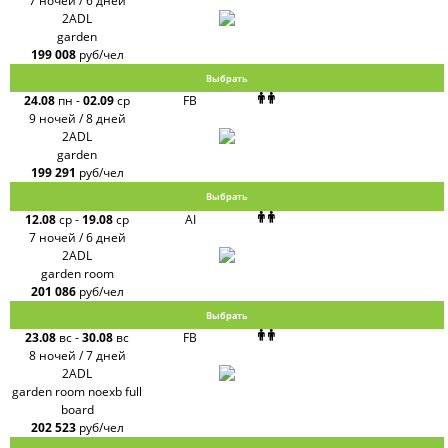
7 ночей / 6 дней
2ADL
garden
199 008
руб/чел
Выбрать
24.08
пн
-
02.09
ср
FB
9 ночей / 8 дней
2ADL
garden
199 291
руб/чел
Выбрать
12.08
ср
-
19.08
ср
AI
7 ночей / 6 дней
2ADL
garden room
201 086
руб/чел
Выбрать
23.08
вс
-
30.08
вс
FB
8 ночей / 7 дней
2ADL
garden room noexb full
board
202 523
руб/чел