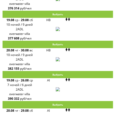
overwater villa
376 314
руб/чел
Выбрать
19.08
ср
-
29.08
сб
HB
10 ночей / 9 дней
2ADL
overwater villa
377 608
руб/чел
Выбрать
20.08
чт
-
30.08
вс
HB
10 ночей / 9 дней
2ADL
overwater villa
382 155
руб/чел
Выбрать
19.08
ср
-
26.08
ср
AI
7 ночей / 6 дней
2ADL
overwater villa
390 332
руб/чел
Выбрать
20.08
чт
-
29.08
сб
AI