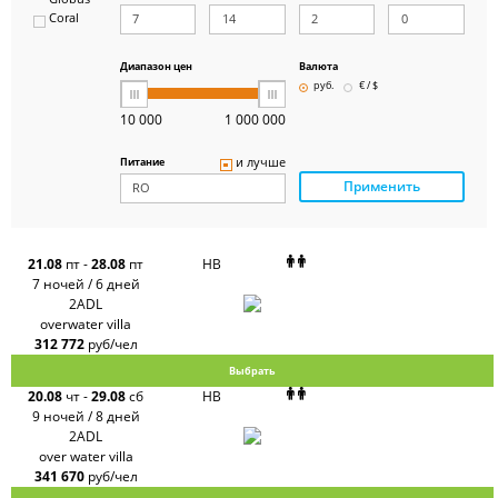
Coral
ICS
Travel
Group
Диапазон цен
Валюта
Pegas
руб.
€ / $
Touristik
Art-Tour
10 000
1 000 000
Delfin
Panteon
и лучше
Питание
Ambotis
Применить
Paks
Amigo-S
Pac
Group
Alean
21.08
пт
-
28.08
пт
HB
Sunmar
7 ночей / 6 дней
PlanTravel
2ADL
FUN&SUN
overwater villa
ex TUI
312 772
руб/чел
Крымская
Волна
Выбрать
LOTI
20.08
чт
-
29.08
сб
HB
Russian
Express
9 ночей / 8 дней
Интурист
2ADL
Travelata
over water villa
341 670
руб/чел