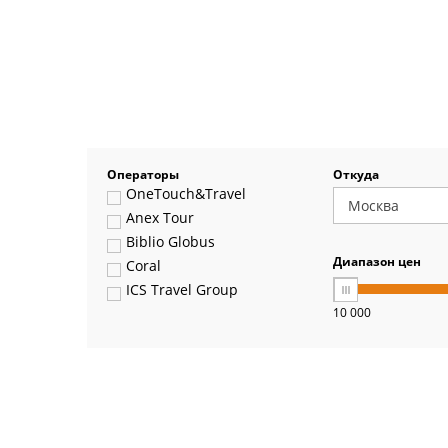
Операторы
Откуда
OneTouch&Travel
Anex Tour
Biblio Globus
Диапазон цен
Coral
ICS Travel Group
10 000
Pegas Touristik
Art-Tour
Delfin
Panteon
Ambotis
Paks