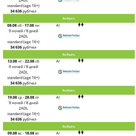
2ADL
FUN&SUN
standard (age 16+)
ex TUI
34 636
руб/чел
Крымская
Волна
Выбрать
LOTI
08.08
сб
-
17.08
пн
AI
Russian
Express
9 ночей / 8 дней
Интурист
2ADL
Travelata
standard (age 16+)
34 636
руб/чел
Выбрать
13.08
чт
-
22.08
сб
AI
9 ночей / 8 дней
2ADL
standard (age 16+)
34 636
руб/чел
Выбрать
19.08
ср
-
28.08
пт
AI
9 ночей / 8 дней
2ADL
standard (age 16+)
34 636
руб/чел
Выбрать
09.08
вс
-
18.08
вт
AI