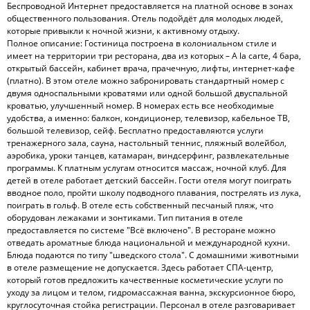
Беспроводной Интернет предоставляется на платной основе в зонах
общественного пользования. Отель подойдёт для молодых людей,
которые привыкли к ночной жизни, к активному отдыху.
Полное описание: Гостиница построена в колониальном стиле и
имеет на территории три ресторана, два из которых – A la carte, 4 бара,
открытый бассейн, кабинет врача, прачечную, лифты, интернет-кафе
(платно). В этом отеле можно забронировать стандартный номер с
двумя односпальными кроватями или одной большой двуспальной
кроватью, улучшенный номер. В номерах есть все необходимые
удобства, а именно: балкон, кондиционер, телевизор, кабельное ТВ,
большой телевизор, сейф. Бесплатно предоставляются услуги
тренажерного зала, сауна, настольный теннис, пляжный волейбол,
аэробика, уроки танцев, катамаран, виндсерфинг, развлекательные
программы. К платным услугам относится массаж, ночной клуб. Для
детей в отеле работает детский бассейн. Гости отеля могут поиграть
вводное поло, пройти школу подводного плавания, пострелять из лука,
поиграть в гольф. В отеле есть собственный песчаный пляж, что
оборудован лежаками и зонтиками. Тип питания в отеле
предоставляется по системе "Всё включено". В ресторане можно
отведать ароматные блюда национальной и международной кухни.
Блюда подаются по типу "шведского стола". С домашними животными
в отеле размещение не допускается. Здесь работает СПА-центр,
который готов предложить качественные косметические услуги по
уходу за лицом и телом, гидромассажная ванна, экскурсионное бюро,
круглосуточная стойка регистрации. Персонал в отеле разговаривает