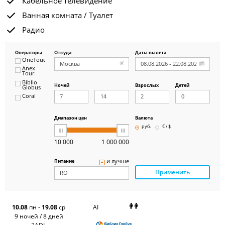
Кабельное телевидение
Ванная комната / Туалет
Радио
Операторы
Откуда
Даты вылета
OneTouch&Travel
Anex
Tour
Biblio
Ночей
Взрослых
Детей
Globus
Coral
ICS
Travel
Group
Диапазон цен
Валюта
Pegas
руб.
€ / $
Touristik
Art-Tour
10 000
1 000 000
Delfin
Panteon
и лучше
Питание
Ambotis
Применить
Paks
Amigo-S
Pac
Group
Alean
10.08
пн
-
19.08
ср
AI
Sunmar
9 ночей / 8 дней
PlanTravel