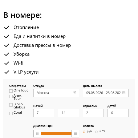
В номере:
Отопление
Еда и напитки в номер
Доставка прессы в номер
Уборка
Wi-fi
V.I.P услуги
Операторы
Откуда
Даты вылета
OneTouch&Travel
Anex
Tour
Biblio
Ночей
Взрослых
Детей
Globus
Coral
ICS
Travel
Group
Диапазон цен
Валюта
Pegas
руб.
€ / $
Touristik
Art-Tour