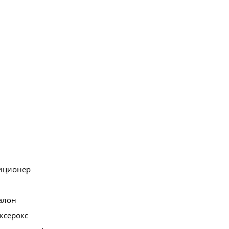
иционер
алон
ксерокс