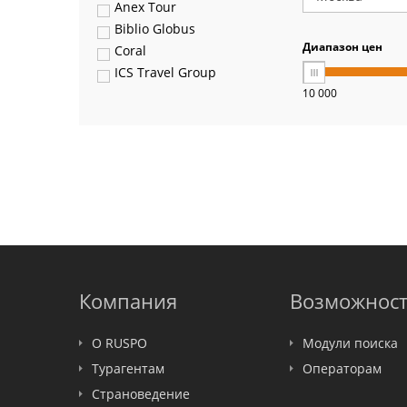
Anex Tour
Biblio Globus
Диапазон цен
Coral
ICS Travel Group
10 000
Pegas Touristik
Art-Tour
Delfin
Panteon
Ambotis
Paks
Amigo-S
Pac Group
Alean
Sunmar
Компания
Возможнос
PlanTravel
FUN&SUN ex TUI
О RUSPO
Модули поиска
Крымская Волна
Турагентам
Операторам
LOTI
Страноведение
Russian Express