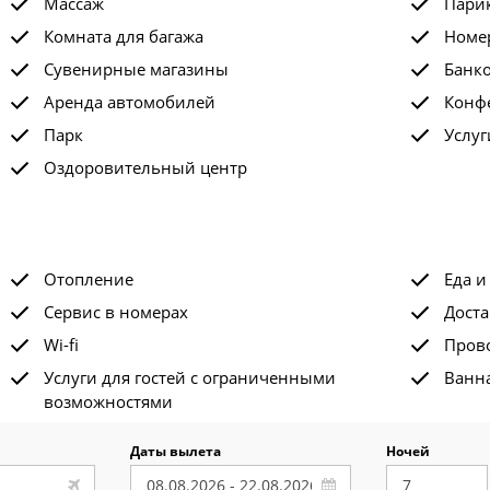
Массаж
Пари
Комната для багажа
Номе
Сувенирные магазины
Банк
Аренда автомобилей
Конф
Парк
Услу
Оздоровительный центр
Отопление
Еда и
Сервис в номерах
Доста
Wi-fi
Пров
Услуги для гостей с ограниченными
Ванна
возможностями
Даты вылета
Ночей