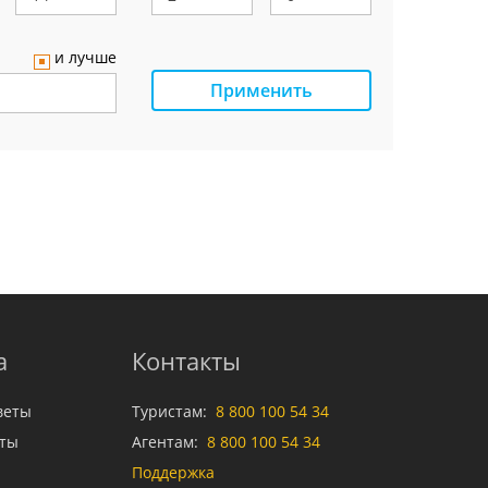
и лучше
Применить
а
Контакты
веты
Туристам:
8 800 100 54 34
аты
Агентам:
8 800 100 54 34
Поддержка