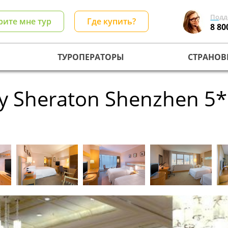
Подд
рите мне тур
Где купить?
8 80
ТУРОПЕРАТОРЫ
СТРАНОВ
by Sheraton Shenzhen 5*