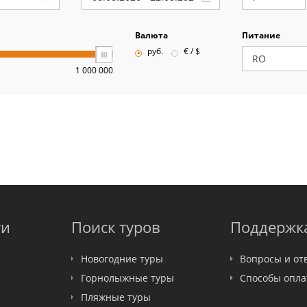
Валюта
Питание
руб.
€ / $
1 000 000
ти
Поиск туров
Поддержк
Новогодние туры
Вопросы и от
Горнолыжные туры
Способы опл
Пляжные туры