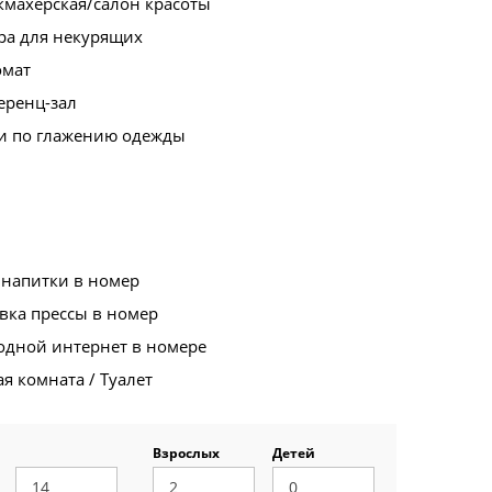
кмахерская/салон красоты
ра для некурящих
омат
еренц-зал
ги по глажению одежды
 напитки в номер
вка прессы в номер
одной интернет в номере
я комната / Туалет
Взрослых
Детей