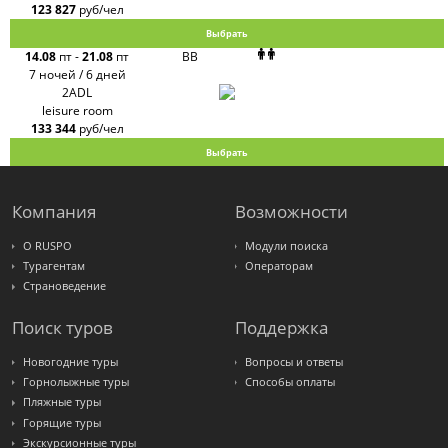
123 827
руб/чел
Выбрать
14.08
пт
-
21.08
пт
BB
7 ночей / 6 дней
2ADL
leisure room
133 344
руб/чел
Выбрать
Компания
Возможности
О RUSPO
Модули поиска
Турагентам
Операторам
Страноведение
Поиск туров
Поддержка
Новогодние туры
Вопросы и ответы
Горнолыжные туры
Способы оплаты
Пляжные туры
Горящие туры
Экскурсионные туры