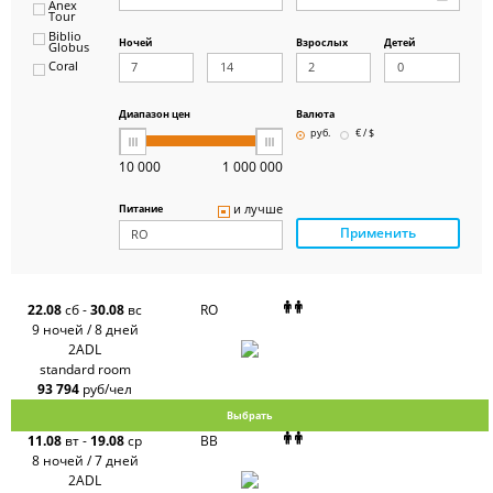
Anex
Tour
Biblio
Ночей
Взрослых
Детей
Globus
Coral
ICS
Travel
Group
Диапазон цен
Валюта
Pegas
руб.
€ / $
Touristik
Art-Tour
10 000
1 000 000
Delfin
Panteon
и лучше
Питание
Ambotis
Применить
Paks
Amigo-S
Pac
Group
Alean
22.08
сб
-
30.08
вс
RO
Sunmar
9 ночей / 8 дней
PlanTravel
2ADL
FUN&SUN
standard room
ex TUI
93 794
руб/чел
Крымская
Волна
Выбрать
LOTI
11.08
вт
-
19.08
ср
BB
Russian
Express
8 ночей / 7 дней
Интурист
2ADL
Travelata