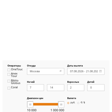
Операторы
Откуда
Даты вылета
OneTouch&Travel
Anex
Tour
Biblio
Ночей
Взрослых
Детей
Globus
Coral
ICS
Travel
Group
Диапазон цен
Валюта
Pegas
руб.
€ / $
Touristik
Art-Tour
10 000
1 000 000