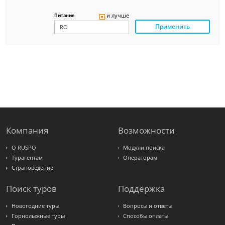
Delfin
Panteon
и лучше
Питание
Ambotis
Применить
Paks
Amigo-S
Pac
Group
Alean
Sunmar
PlanTravel
FUN&SUN
ex TUI
Крымская
Волна
LOTI
Russian
Express
Компания
Возможности
Интурист
Travelata
О RUSPO
Модули поиска
Турагентам
Операторам
Страноведение
Поиск туров
Поддержка
Новогодние туры
Вопросы и ответы
Горнолыжные туры
Способы оплаты