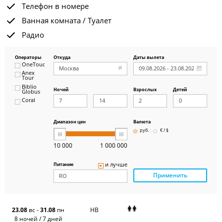
Телефон в номере
Ванная комната / Туалет
Радио
Операторы
Откуда
Даты вылета
OneTouch&Travel
Anex
Tour
Biblio
Ночей
Взрослых
Детей
Globus
Coral
ICS
Travel
Group
Диапазон цен
Валюта
Pegas
руб.
€ / $
Touristik
Art-Tour
10 000
1 000 000
Delfin
Panteon
и лучше
Питание
Ambotis
Применить
Paks
Amigo-S
Pac
Group
Alean
23.08
вс
-
31.08
пн
HB
Sunmar
8 ночей / 7 дней