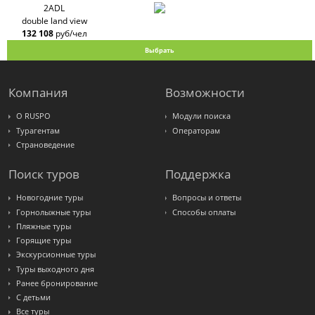
PlanTravel
2ADL
FUN&SUN
double land view
ex TUI
132 108
руб/чел
Крымская
Волна
Выбрать
LOTI
Russian
Express
Интурист
Компания
Возможности
Travelata
О RUSPO
Модули поиска
Турагентам
Операторам
Страноведение
Поиск туров
Поддержка
Новогодние туры
Вопросы и ответы
Горнолыжные туры
Способы оплаты
Пляжные туры
Горящие туры
Экскурсионные туры
Туры выходного дня
Ранее бронирование
С детьми
Все туры