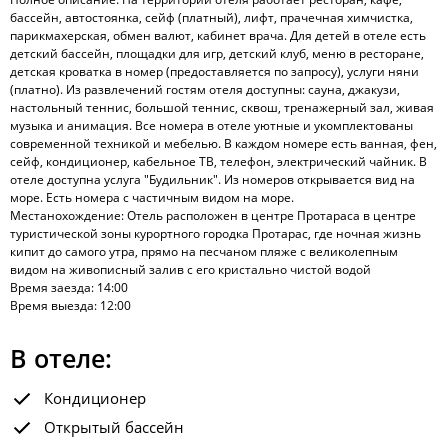
бассейн, автостоянка, сейф (платный), лифт, прачечная химчистка,
парикмахерская, обмен валют, кабинет врача. Для детей в отеле есть
детский бассейн, площадки для игр, детский клуб, меню в ресторане,
детская кроватка в номер (предоставляется по запросу), услуги няни
(платно). Из развлечений гостям отеля доступны: сауна, джакузи,
настольный теннис, большой теннис, сквош, тренажерный зал, живая
музыка и анимация. Все номера в отеле уютные и укомплектованы
современной техникой и мебелью. В каждом номере есть ванная, фен,
сейф, кондиционер, кабельное ТВ, телефон, электрический чайник. В
отеле доступна услуга "Будильник". Из номеров открывается вид на
море. Есть номера с частичным видом на море.
Местанохождение: Отель расположен в центре Протараса в центре
туристической зоны курортного городка Протарас, где ночная жизнь
кипит до самого утра, прямо на песчаном пляже с великолепным
видом на живописный залив с его кристально чистой водой
Время заезда: 14:00
Время выезда: 12:00
В отеле:
Кондиционер
Открытый бассейн