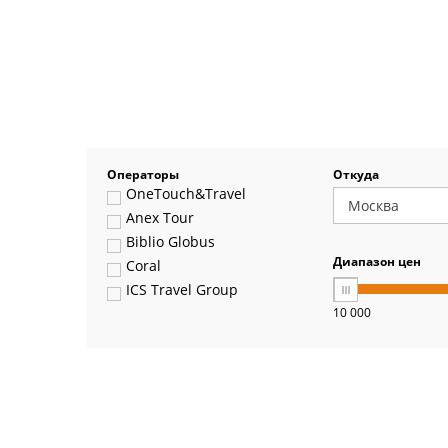
Операторы
Откуда
OneTouch&Travel
Anex Tour
Biblio Globus
Диапазон цен
Coral
ICS Travel Group
10 000
Pegas Touristik
Art-Tour
Delfin
Panteon
Ambotis
Paks