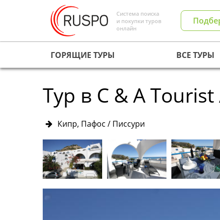
Система поиска
Подбе
и покупки туров
онлайн
ГОРЯЩИЕ ТУРЫ
ВСЕ ТУРЫ
Тур в C & A Touris
Кипр, Пафос / Писсури