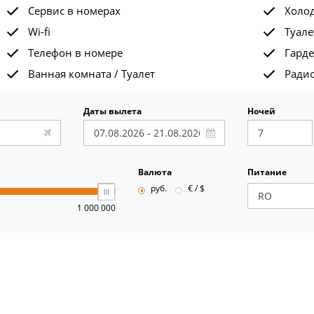
Сервис в номерах
Холо
Wi-fi
Туале
Телефон в номере
Гард
Ванная комната / Туалет
Ради
Даты вылета
Ночей
Валюта
Питание
руб.
€ / $
1 000 000