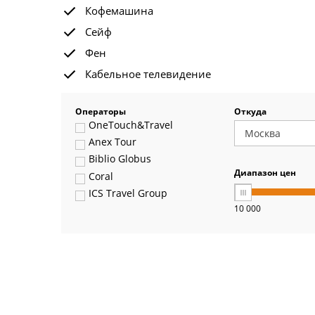
Кофемашина
Сейф
Фен
Кабельное телевидение
Операторы
Откуда
OneTouch&Travel
Anex Tour
Biblio Globus
Диапазон цен
Coral
ICS Travel Group
10 000
Pegas Touristik
Art-Tour
Delfin
Panteon
Ambotis
Paks
Amigo-S