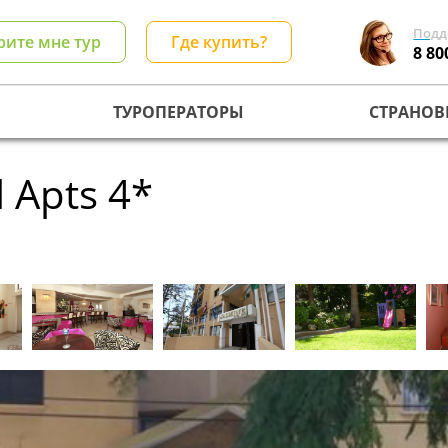
Подд
рите мне тур
Где купить?
8 80
ТУРОПЕРАТОРЫ
СТРАНОВ
l Apts 4*