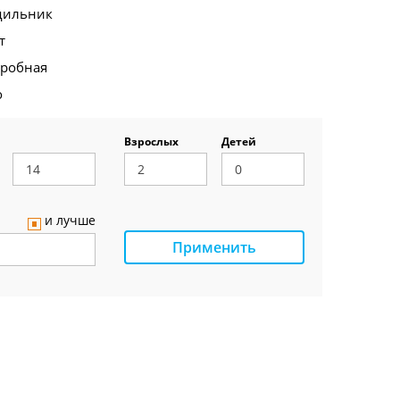
дильник
т
еробная
о
Взрослых
Детей
и лучше
Применить