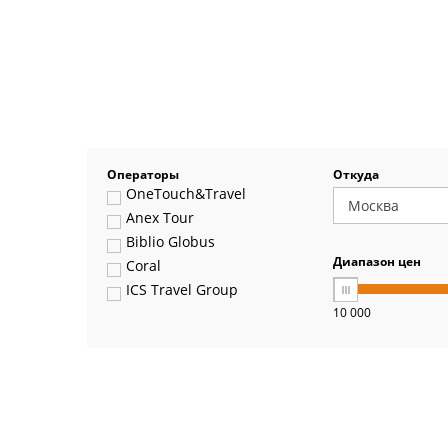
Операторы
Откуда
OneTouch&Travel
Anex Tour
Biblio Globus
Диапазон цен
Coral
ICS Travel Group
10 000
Pegas Touristik
Art-Tour
Delfin
Panteon
Ambotis
Paks