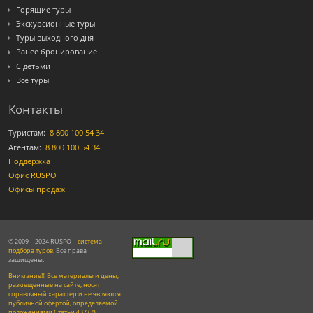
Горящие туры
Экскурсионные туры
Туры выходного дня
Ранее бронирование
С детьми
Все туры
Контакты
Туристам:
8 800 100 54 34
Агентам:
8 800 100 54 34
Поддержка
Офис RUSPO
Офисы продаж
© 2009—2024 RUSPO –
система
подбора туров
. Все права
защищены.
Внимание!!! Все материалы и цены,
размещенные на сайте, носят
справочный характер и не являются
публичной офертой, определяемой
положениями Статьи 437 (2)