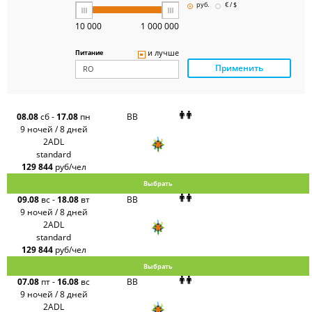
Pegas
руб.
€ / $
Touristik
Art-Tour
10 000
1 000 000
Delfin
Panteon
и лучше
Питание
Ambotis
Применить
Paks
Amigo-S
Pac
Group
Alean
08.08
сб
-
17.08
пн
BB
Sunmar
9 ночей / 8 дней
PlanTravel
2ADL
FUN&SUN
standard
ex TUI
129 844
руб/чел
Крымская
Волна
Выбрать
LOTI
09.08
вс
-
18.08
вт
BB
Russian
Express
9 ночей / 8 дней
Интурист
2ADL
Travelata
standard
129 844
руб/чел
Выбрать
07.08
пт
-
16.08
вс
BB
9 ночей / 8 дней
2ADL