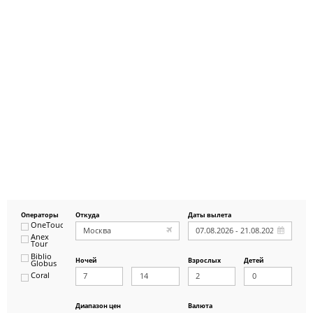
Операторы
Откуда
Даты вылета
OneTouch&Travel
Anex
Tour
Biblio
Ночей
Взрослых
Детей
Globus
Coral
ICS
Travel
Group
Диапазон цен
Валюта