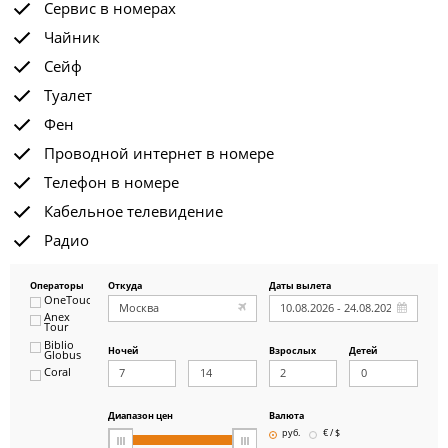
Сервис в номерах
Чайник
Сейф
Туалет
Фен
Проводной интернет в номере
Телефон в номере
Кабельное телевидение
Радио
Операторы
Откуда
Даты вылета
OneTouch&Travel
Anex
Tour
Biblio
Ночей
Взрослых
Детей
Globus
Coral
ICS
Travel
Group
Диапазон цен
Валюта
Pegas
руб.
€ / $
Touristik