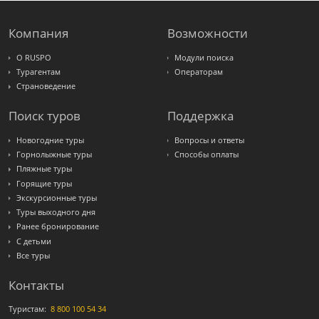
LOTI
Russian
Express
Компания
Возможности
Интурист
Travelata
О RUSPO
Модули поиска
Турагентам
Операторам
Страноведение
Поиск туров
Поддержка
Новогодние туры
Вопросы и ответы
Горнолыжные туры
Способы оплаты
Пляжные туры
Горящие туры
Экскурсионные туры
Туры выходного дня
Ранее бронирование
С детьми
Все туры
Контакты
Туристам:
8 800 100 54 34