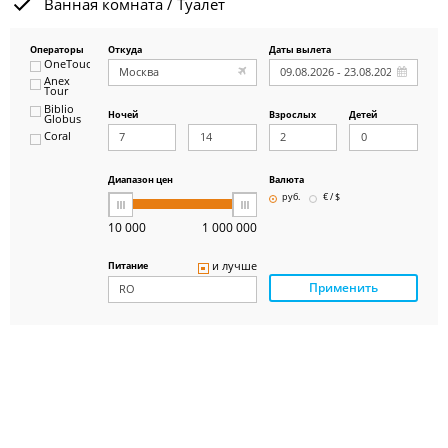
Ванная комната / Туалет
Операторы
Откуда
Даты вылета
OneTouch&Travel
Anex
Tour
Biblio
Ночей
Взрослых
Детей
Globus
Coral
ICS
Travel
Group
Диапазон цен
Валюта
Pegas
руб.
€ / $
Touristik
Art-Tour
10 000
1 000 000
Delfin
Panteon
и лучше
Питание
Ambotis
Применить
Paks
Amigo-S
Pac
Group
Alean
Sunmar
PlanTravel
FUN&SUN
ex TUI
Крымская
Волна