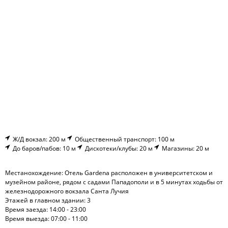
Ж/Д вокзал: 200 м
Общественный транспорт: 100 м
До баров/пабов: 10 м
Дискотеки/клубы: 20 м
Магазины: 20 м
Местанохождение: Отель Gardena расположен в университетском и
музейном районе, рядом с садами Пападополи и в 5 минутах ходьбы от
железнодорожного вокзала Санта Лучия
Этажей в главном здании: 3
Время заезда: 14:00 - 23:00
Время выезда: 07:00 - 11:00