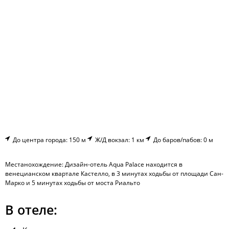
До центра города: 150 м
Ж/Д вокзал: 1 км
До баров/пабов: 0 м
Местанохождение: Дизайн-отель Aqua Palace находится в
венецианском квартале Кастелло, в 3 минутах ходьбы от площади Сан-
Марко и 5 минутах ходьбы от моста Риальто
В отеле: