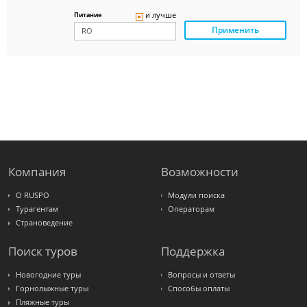
Panteon
и лучше
Питание
Ambotis
Применить
Paks
Amigo-S
Pac
Group
Alean
Sunmar
PlanTravel
FUN&SUN
ex TUI
Крымская
Волна
LOTI
Russian
Express
Компания
Возможности
Интурист
Travelata
О RUSPO
Модули поиска
Турагентам
Операторам
Страноведение
Поиск туров
Поддержка
Новогодние туры
Вопросы и ответы
Горнолыжные туры
Способы оплаты
Пляжные туры