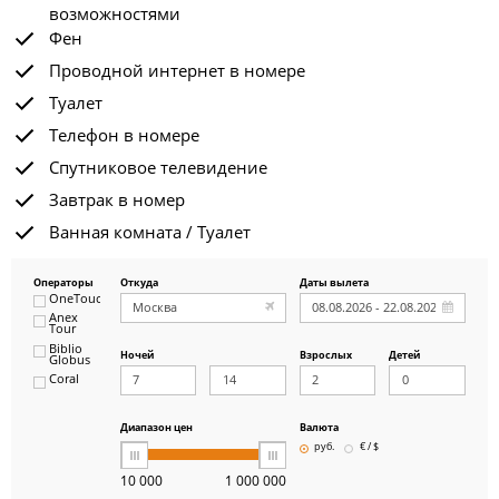
возможностями
Фен
Проводной интернет в номере
Туалет
Телефон в номере
Спутниковое телевидение
Завтрак в номер
Ванная комната / Туалет
Операторы
Откуда
Даты вылета
OneTouch&Travel
Anex
Tour
Biblio
Ночей
Взрослых
Детей
Globus
Coral
ICS
Travel
Group
Диапазон цен
Валюта
Pegas
руб.
€ / $
Touristik
Art-Tour
10 000
1 000 000
Delfin