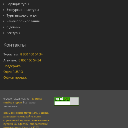
Горящие туры
Экскурсионные туры
Туры выходного дня
Ранее бронирование
С детьми
Все туры
Контакты
Туристам:
8 800 100 54 34
Агентам:
8 800 100 54 34
Поддержка
Офис RUSPO
Офисы продаж
© 2009—2024 RUSPO –
система
подбора туров
. Все права
защищены.
Внимание!!! Все материалы и цены,
размещенные на сайте, носят
справочный характер и не являются
публичной офертой, определяемой
положениями Статьи 437 (2)