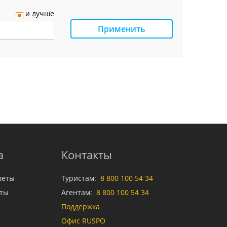
и лучше
Применить
а
Контакты
веты
Туристам:
8 800 100 54 34
аты
Агентам:
8 800 100 54 34
Поддержка
Офис RUSPO