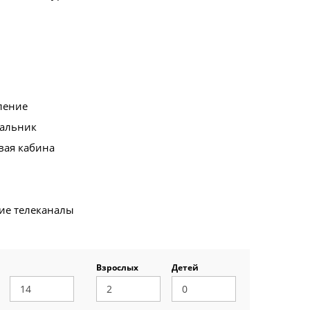
ление
альник
вая кабина
ие телеканалы
Взрослых
Детей