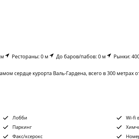
км
Рестораны: 0 м
До баров/пабов: 0 м
Рынки: 40
мом сердце курорта Валь-Гардена, всего в 300 метрах о
Лобби
Wi-fi 
Паркинг
Химчи
Факс/ксерокс
Номе