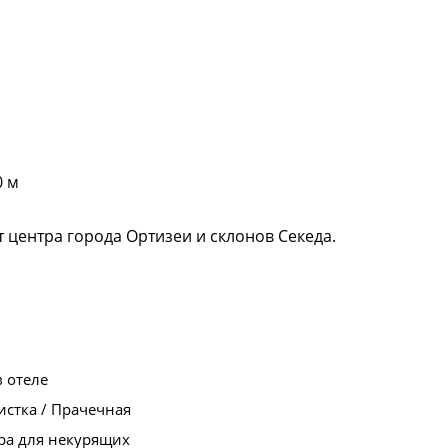
0 м
т центра города Ортизеи и склонов Секеда.
в отеле
стка / Прачечная
ра для некурящих