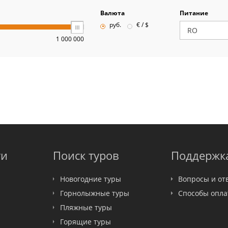
Валюта
Питание
руб.
€ / $
1 000 000
ти
Поиск туров
Поддержк
Новогодние туры
Вопросы и от
Горнолыжные туры
Способы опл
Пляжные туры
Горящие туры