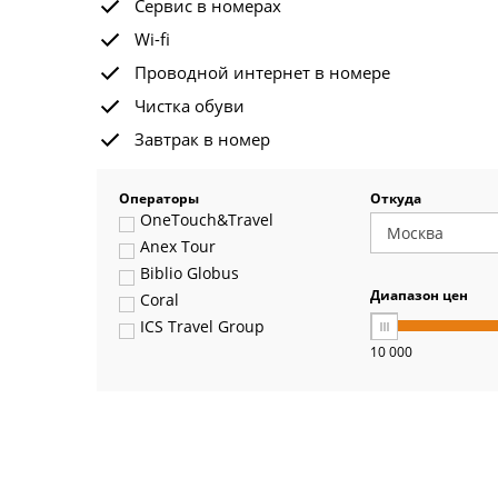
Сервис в номерах
Wi-fi
Проводной интернет в номере
Чистка обуви
Завтрак в номер
Операторы
Откуда
OneTouch&Travel
Anex Tour
Biblio Globus
Диапазон цен
Coral
ICS Travel Group
10 000
Pegas Touristik
Art-Tour
Delfin
Panteon
Ambotis
Paks