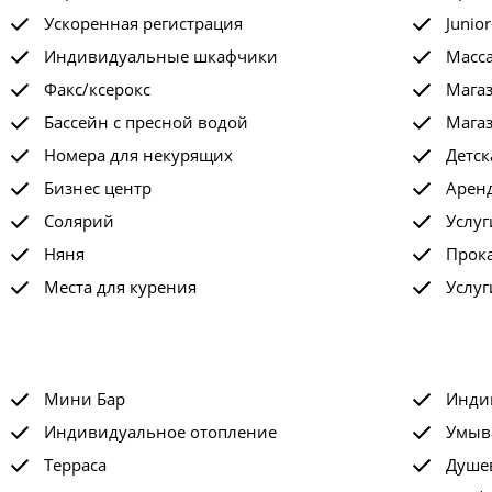
Ускоренная регистрация
Junio
Индивидуальные шкафчики
Масс
Факс/ксерокс
Мага
Бассейн с пресной водой
Мага
Номера для некурящих
Детск
Бизнес центр
Арен
Солярий
Услу
Няня
Прок
Места для курения
Услуг
Мини Бар
Инди
Индивидуальное отопление
Умыв
Терраса
Душе