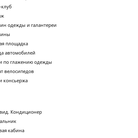
r-клуб
аж
зин одежды и галантереи
зины
ая площадка
да автомобилей
ги по глажению одежды
ат велосипедов
и консьержа
вид. Кондиционер
альник
вая кабина