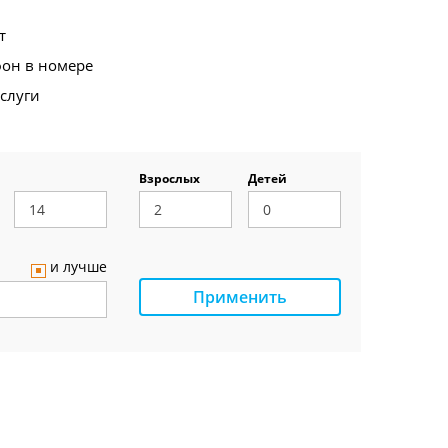
т
фон в номере
услуги
Взрослых
Детей
и лучше
Применить