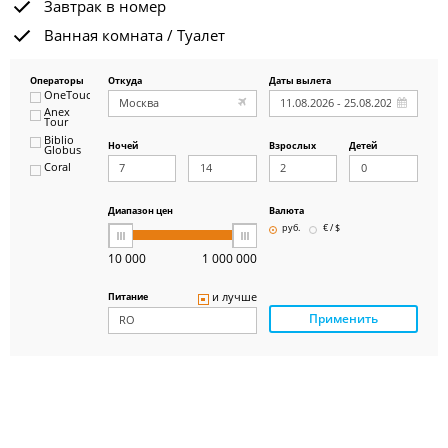
Завтрак в номер
Ванная комната / Туалет
Операторы
Откуда
Даты вылета
OneTouch&Travel
Anex
Tour
Biblio
Ночей
Взрослых
Детей
Globus
Coral
ICS
Travel
Group
Диапазон цен
Валюта
Pegas
руб.
€ / $
Touristik
Art-Tour
10 000
1 000 000
Delfin
Panteon
и лучше
Питание
Ambotis
Применить
Paks
Amigo-S
Pac
Group
Alean
Sunmar
PlanTravel
FUN&SUN
ex TUI