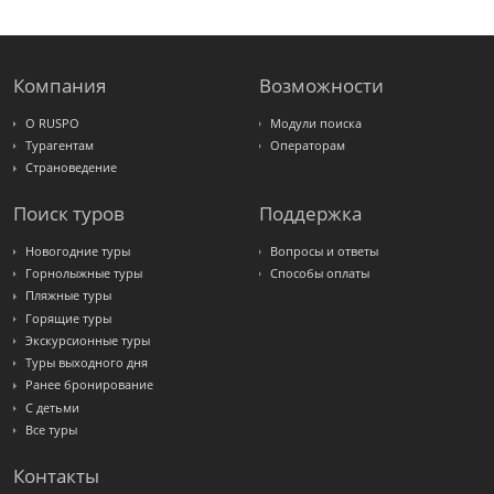
Крымская
Волна
LOTI
Russian
Express
Компания
Возможности
Интурист
Travelata
О RUSPO
Модули поиска
Турагентам
Операторам
Страноведение
Поиск туров
Поддержка
Новогодние туры
Вопросы и ответы
Горнолыжные туры
Способы оплаты
Пляжные туры
Горящие туры
Экскурсионные туры
Туры выходного дня
Ранее бронирование
С детьми
Все туры
Контакты