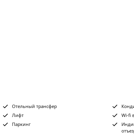
Отельный трансфер
Конд
Лифт
Wi-fi 
Паркинг
Индив
отъез