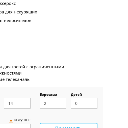
ксерокс
ра для некурящих
ат велосипедов
и для гостей с ограниченными
ожностями
ие телеканалы
Взрослых
Детей
и лучше