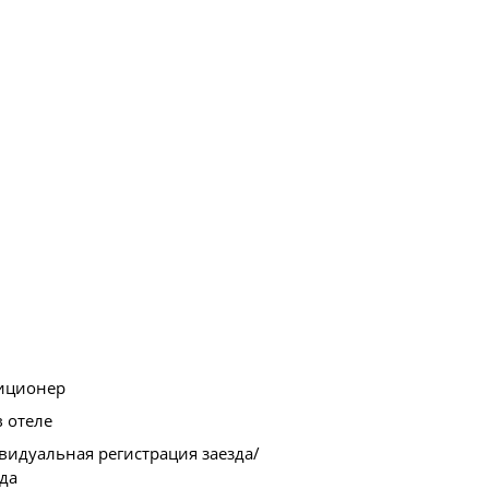
иционер
в отеле
идуальная регистрация заезда/
да