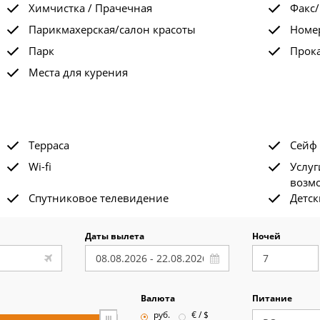
Химчистка / Прачечная
Факс/
Парикмахерская/салон красоты
Номе
Парк
Прок
Места для курения
Терраса
Сейф
Wi-fi
Услуг
возм
Спутниковое телевидение
Детск
Даты вылета
Ночей
Валюта
Питание
руб.
€ / $