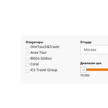
Операторы
Откуда
OneTouch&Travel
Anex Tour
Biblio Globus
Диапазон цен
Coral
ICS Travel Group
10 000
Pegas Touristik
Art-Tour
Delfin
Panteon
Ambotis
Paks