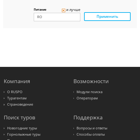
Delfin
Panteon
и лучше
Питание
Ambotis
Применить
Paks
Amigo-S
Pac
Group
Alean
Sunmar
PlanTravel
FUN&SUN
ex TUI
Крымская
Волна
LOTI
Russian
Express
Компания
Возможности
Интурист
Travelata
О RUSPO
Модули поиска
Турагентам
Операторам
Страноведение
Поиск туров
Поддержка
Новогодние туры
Вопросы и ответы
Горнолыжные туры
Способы оплаты