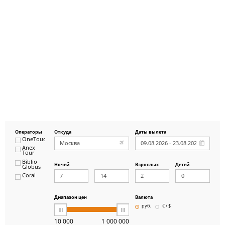
Операторы
Откуда
Даты вылета
OneTouch&Travel
Anex
Tour
Biblio
Ночей
Взрослых
Детей
Globus
Coral
ICS
Travel
Group
Диапазон цен
Валюта
Pegas
руб.
€ / $
Touristik
Art-Tour
10 000
1 000 000