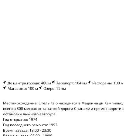
До центра города: 400 м
Аэропорт: 104 км
Рестораны: 100 м
Магазины: 100 м
Озеро: 15 км
Местанохождение: Отель Italo находится в Мадонна ди Кампильо,
всего в 300 метрах от канатной дороги Спинале и прямо напротив
остановки лыжного автобуса.
Год открытия: 1974
Год последнего ремонта: 1992
Время заезда: 13:00 - 23:30
Время выезда: 08:00 - 10:00