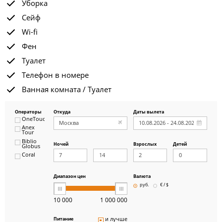
Уборка
Сейф
Wi-fi
Фен
Туалет
Телефон в номере
Ванная комната / Туалет
Операторы
Откуда
Даты вылета
OneTouch&Travel
Anex
Tour
Biblio
Ночей
Взрослых
Детей
Globus
Coral
ICS
Travel
Group
Диапазон цен
Валюта
Pegas
руб.
€ / $
Touristik
Art-Tour
10 000
1 000 000
Delfin
Panteon
и лучше
Питание
Ambotis