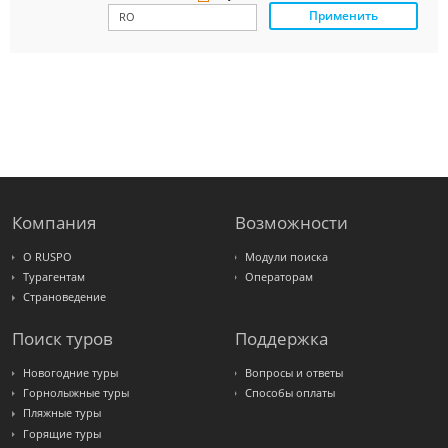
Применить
Paks
Amigo-S
Pac
Group
Alean
Sunmar
PlanTravel
FUN&SUN
ex TUI
Крымская
Волна
LOTI
Russian
Express
Компания
Возможности
Интурист
Travelata
О RUSPO
Модули поиска
Турагентам
Операторам
Страноведение
Поиск туров
Поддержка
Новогодние туры
Вопросы и ответы
Горнолыжные туры
Способы оплаты
Пляжные туры
Горящие туры