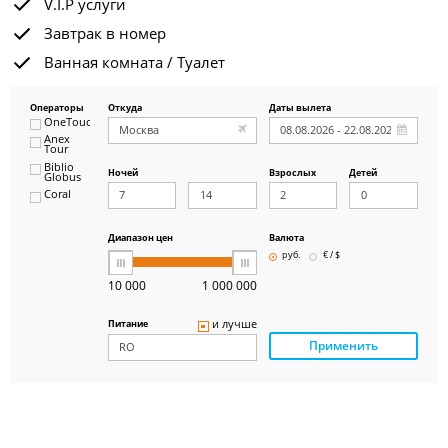
V.I.P услуги
Завтрак в номер
Ванная комната / Туалет
Операторы
Откуда
Даты вылета
OneTouch&Travel
Anex
Tour
Biblio
Ночей
Взрослых
Детей
Globus
Coral
ICS
Travel
Group
Диапазон цен
Валюта
Pegas
руб.
€ / $
Touristik
Art-Tour
10 000
1 000 000
Delfin
Panteon
и лучше
Питание
Ambotis
Применить
Paks
Amigo-S
Pac
Group
Alean
Sunmar
PlanTravel