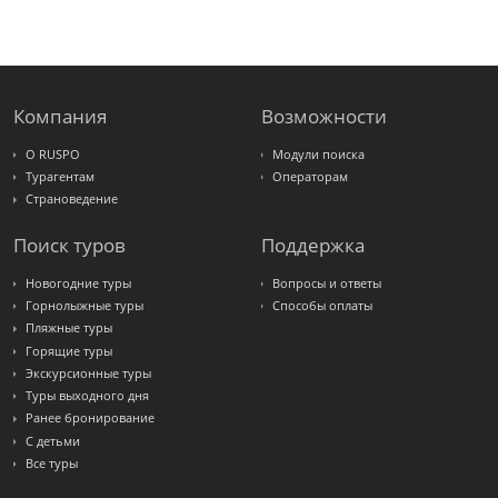
FUN&SUN
ex TUI
Крымская
Волна
LOTI
Russian
Express
Компания
Возможности
Интурист
Travelata
О RUSPO
Модули поиска
Турагентам
Операторам
Страноведение
Поиск туров
Поддержка
Новогодние туры
Вопросы и ответы
Горнолыжные туры
Способы оплаты
Пляжные туры
Горящие туры
Экскурсионные туры
Туры выходного дня
Ранее бронирование
С детьми
Все туры