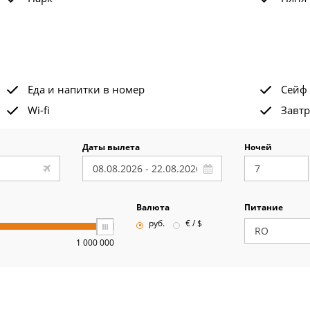
Еда и напитки в номер
Сейф
Wi-fi
Завтр
Даты вылета
Ночей
Валюта
Питание
руб.
€ / $
1 000 000