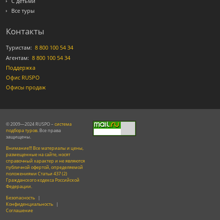
С детьми
Все туры
Контакты
Туристам:
8 800 100 54 34
Агентам:
8 800 100 54 34
Поддержка
Офис RUSPO
Офисы продаж
© 2009—2024 RUSPO –
система
подбора туров
. Все права
защищены.
Внимание!!! Все материалы и цены,
размещенные на сайте, носят
справочный характер и не являются
публичной офертой, определяемой
положениями Статьи 437 (2)
Гражданского кодекса Российской
Федерации.
Безопасность
|
Конфиденциальность
|
Соглашение