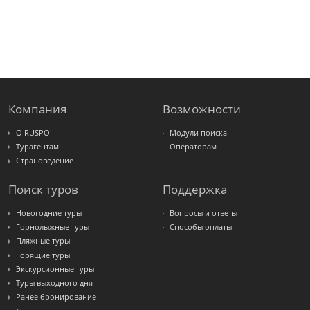
Alean
Sunmar
PlanTravel
FUN&SUN
ex TUI
Крымская
Волна
LOTI
Russian
Express
Компания
Возможности
Интурист
Travelata
О RUSPO
Модули поиска
Турагентам
Операторам
Страноведение
Поиск туров
Поддержка
Новогодние туры
Вопросы и ответы
Горнолыжные туры
Способы оплаты
Пляжные туры
Горящие туры
Экскурсионные туры
Туры выходного дня
Ранее бронирование