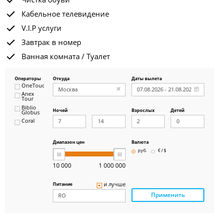
Кабельное телевидение
V.I.P услуги
Завтрак в номер
Ванная комната / Туалет
Операторы
Откуда
Даты вылета
OneTouch&Travel
Anex
Tour
Biblio
Ночей
Взрослых
Детей
Globus
Coral
ICS
Travel
Group
Диапазон цен
Валюта
Pegas
руб.
€ / $
Touristik
Art-Tour
10 000
1 000 000
Delfin
Panteon
и лучше
Питание
Ambotis
Применить
Paks
Amigo-S
Pac
Group