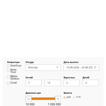
Операторы
Откуда
Даты вылета
OneTouch&Travel
Anex
Tour
Biblio
Ночей
Взрослых
Детей
Globus
Coral
ICS
Travel
Group
Диапазон цен
Валюта
Pegas
руб.
€ / $
Touristik
Art-Tour
10 000
1 000 000