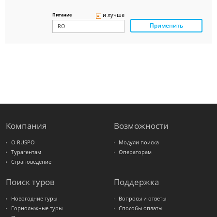
Delfin
Panteon
и лучше
Питание
Ambotis
Применить
Paks
Amigo-S
Pac
Group
Alean
Sunmar
PlanTravel
FUN&SUN
ex TUI
Крымская
Волна
LOTI
Russian
Express
Компания
Возможности
Интурист
Travelata
О RUSPO
Модули поиска
Турагентам
Операторам
Страноведение
Поиск туров
Поддержка
Новогодние туры
Вопросы и ответы
Горнолыжные туры
Способы оплаты