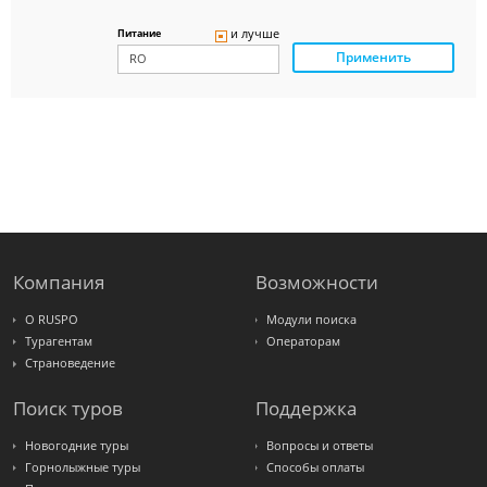
Delfin
Panteon
и лучше
Питание
Ambotis
Применить
Paks
Amigo-S
Pac
Group
Alean
Sunmar
PlanTravel
FUN&SUN
ex TUI
Крымская
Волна
LOTI
Russian
Express
Компания
Возможности
Интурист
Travelata
О RUSPO
Модули поиска
Турагентам
Операторам
Страноведение
Поиск туров
Поддержка
Новогодние туры
Вопросы и ответы
Горнолыжные туры
Способы оплаты