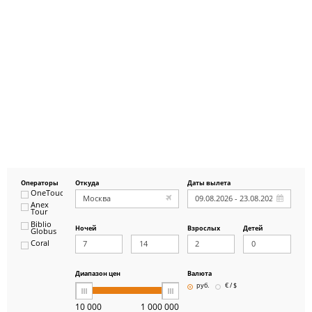
Операторы
Откуда
Даты вылета
OneTouch&Travel
Anex
Tour
Biblio
Ночей
Взрослых
Детей
Globus
Coral
ICS
Travel
Group
Диапазон цен
Валюта
Pegas
руб.
€ / $
Touristik
Art-Tour
10 000
1 000 000