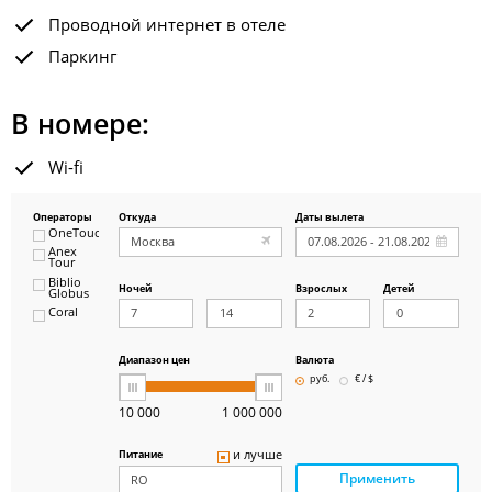
Проводной интернет в отеле
Паркинг
В номере:
Wi-fi
Операторы
Откуда
Даты вылета
OneTouch&Travel
Anex
Tour
Biblio
Ночей
Взрослых
Детей
Globus
Coral
ICS
Travel
Group
Диапазон цен
Валюта
Pegas
руб.
€ / $
Touristik
Art-Tour
10 000
1 000 000
Delfin
Panteon
и лучше
Питание
Ambotis
Применить
Paks