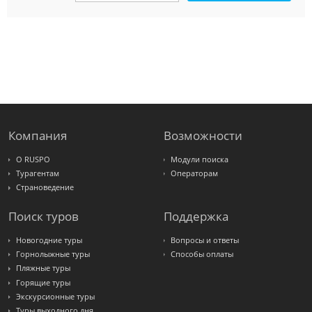
Amigo-S
Pac
Group
Alean
Sunmar
PlanTravel
FUN&SUN
ex TUI
Крымская
Волна
LOTI
Russian
Express
Компания
Возможности
Интурист
Travelata
О RUSPO
Модули поиска
Турагентам
Операторам
Страноведение
Поиск туров
Поддержка
Новогодние туры
Вопросы и ответы
Горнолыжные туры
Способы оплаты
Пляжные туры
Горящие туры
Экскурсионные туры
Туры выходного дня