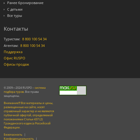
Ранее бронирование
С детьми
Все туры
Контакты
Туристам:
8 800 100 54 34
Агентам:
8 800 100 54 34
Поддержка
Офис RUSPO
Офисы продаж
© 2009—2024 RUSPO –
система
подбора туров
. Все права
защищены.
Внимание!!! Все материалы и цены,
размещенные на сайте, носят
справочный характер и не являются
публичной офертой, определяемой
положениями Статьи 437 (2)
Гражданского кодекса Российской
Федерации.
Безопасность
|
Конфиденциальность
|