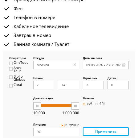
Фен
Телефон в номере
Кабельное телевидение
Завтрак в номер
Ванная комната / Туалет
Операторы
Откуда
Даты вылета
OneTouch&Travel
Anex
Tour
Biblio
Ночей
Взрослых
Детей
Globus
Coral
ICS
Travel
Group
Диапазон цен
Валюта
Pegas
руб.
€ / $
Touristik
Art-Tour
10 000
1 000 000
Delfin
Panteon
и лучше
Питание
Ambotis
Применить
Paks
Amigo-S