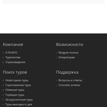
Pac
Group
Alean
Sunmar
PlanTravel
FUN&SUN
ex TUI
Крымская
Волна
LOTI
Russian
Express
Компания
Возможности
Интурист
Travelata
О RUSPO
Модули поиска
Турагентам
Операторам
Страноведение
Поиск туров
Поддержка
Новогодние туры
Вопросы и ответы
Горнолыжные туры
Способы оплаты
Пляжные туры
Горящие туры
Экскурсионные туры
Туры выходного дня