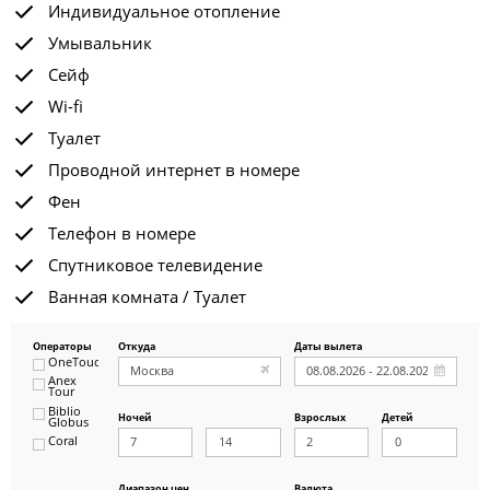
Индивидуальное отопление
Умывальник
Сейф
Wi-fi
Туалет
Проводной интернет в номере
Фен
Телефон в номере
Спутниковое телевидение
Ванная комната / Туалет
Операторы
Откуда
Даты вылета
OneTouch&Travel
Anex
Tour
Biblio
Ночей
Взрослых
Детей
Globus
Coral
ICS
Travel
Group
Диапазон цен
Валюта