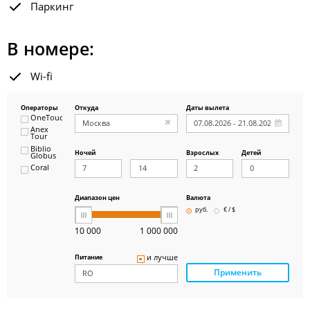
Паркинг
В номере:
Wi-fi
Операторы
Откуда
Даты вылета
OneTouch&Travel
Anex
Tour
Biblio
Ночей
Взрослых
Детей
Globus
Coral
ICS
Travel
Group
Диапазон цен
Валюта
Pegas
руб.
€ / $
Touristik
Art-Tour
10 000
1 000 000
Delfin
Panteon
и лучше
Питание
Ambotis
Применить
Paks
Amigo-S
Pac
Group