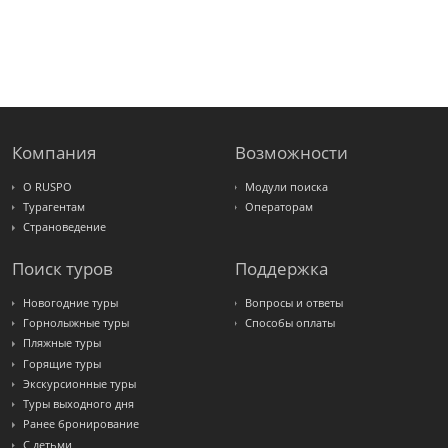
Alean
Sunmar
PlanTravel
FUN&SUN
ex TUI
Крымская
Волна
LOTI
Russian
Express
Компания
Возможности
Интурист
Travelata
О RUSPO
Модули поиска
Турагентам
Операторам
Страноведение
Поиск туров
Поддержка
Новогодние туры
Вопросы и ответы
Горнолыжные туры
Способы оплаты
Пляжные туры
Горящие туры
Экскурсионные туры
Туры выходного дня
Ранее бронирование
С детьми