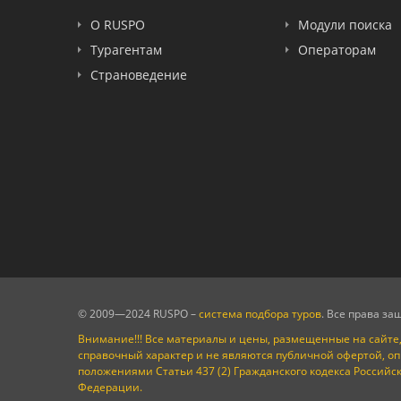
FUN&SUN ex TUI
О RUSPO
Модули поиска
Крымская Волна
Турагентам
Операторам
LOTI
Страноведение
Russian Express
Интурист
Travelata
© 2009—2024 RUSPO –
система подбора туров
. Все права з
Внимание!!! Все материалы и цены, размещенные на сайте,
справочный характер и не являются публичной офертой, о
положениями Статьи 437 (2) Гражданского кодекса Российс
Федерации.