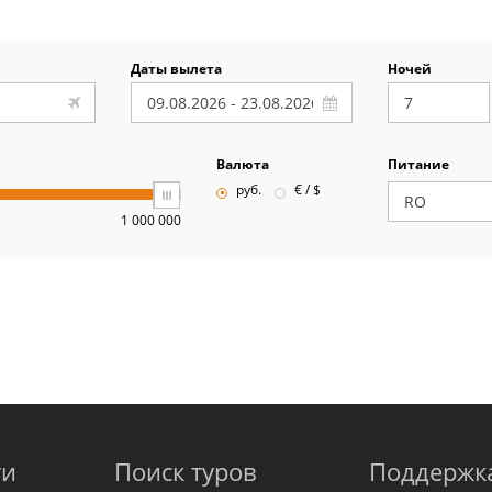
Даты вылета
Ночей
Валюта
Питание
руб.
€ / $
1 000 000
ти
Поиск туров
Поддержк