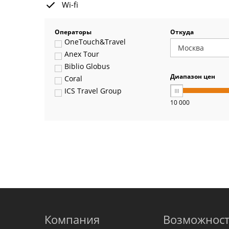
Wi-fi
Операторы
Откуда
OneTouch&Travel
Anex Tour
Biblio Globus
Диапазон цен
Coral
ICS Travel Group
10 000
Pegas Touristik
Art-Tour
Delfin
Panteon
Ambotis
Paks
Amigo-S
Pac Group
Alean
Sunmar
Компания
Возможнос
PlanTravel