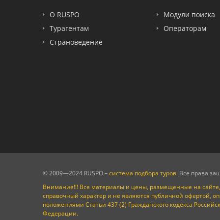
FUN&SUN ex TUI
О RUSPO
Модули поиска
Крымская Волна
Турагентам
Операторам
LOTI
Страноведение
Russian Express
Интурист
Travelata
© 2009—2024 RUSPO –
система подбора туров
. Все права з
Внимание!!! Все материалы и цены, размещенные на сайте,
справочный характер и не являются публичной офертой, о
положениями Статьи 437 (2) Гражданского кодекса Российс
Федерации.