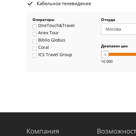
Кабельное телевидение
Операторы
Откуда
OneTouch&Travel
Anex Tour
Biblio Globus
Диапазон цен
Coral
ICS Travel Group
10 000
Pegas Touristik
Art-Tour
Delfin
Panteon
Ambotis
Paks
Amigo-S
Pac Group
Alean
Sunmar
Компания
Возможнос
PlanTravel