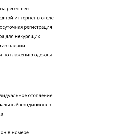
 на ресепшен
дной интернет в отеле
осуточная регистрация
ра для некурящих
са-солярий
ги по глажению одежды
видуальное отопление
ральный кондиционер
ка
фон в номере