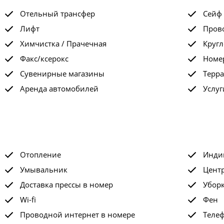
Отельный трансфер
Сейф
Лифт
Прово
Химчистка / Прачечная
Кругл
Факс/ксерокс
Номе
Сувенирные магазины
Терра
Аренда автомобилей
Услу
Отопление
Инди
Умывальник
Цент
Доставка прессы в номер
Убор
Wi-fi
Фен
Проводной интернет в номере
Теле