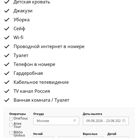
Детская кровать
Джакузи
Уборка
Сейф
Wi-fi
Проводной интернет в номере
Туалет
Телефон в номере
Гардеробная
Кабельное телевидение
TV канал Россия
Ванная комната / Туалет
Операторы
Откуда
Даты вылета
OneTouch&Travel
Anex
Tour
Biblio
Ночей
Взрослых
Детей
Globus