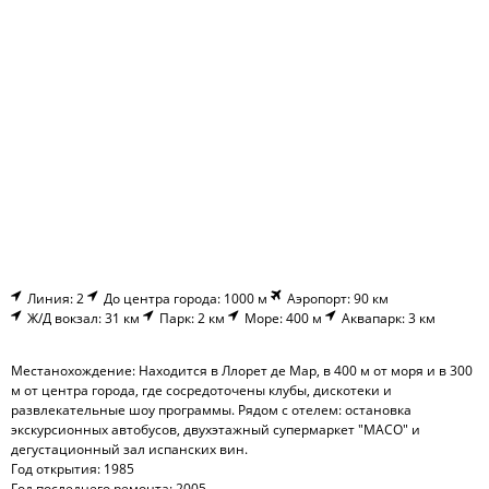
Линия: 2
До центра города: 1000 м
Аэропорт: 90 км
Ж/Д вокзал: 31 км
Парк: 2 км
Море: 400 м
Аквапарк: 3 км
Местанохождение: Находится в Ллорет де Мар, в 400 м от моря и в 300
м от центра города, где сосредоточены клубы, дискотеки и
развлекательные шоу программы. Рядом с отелем: остановка
экскурсионных автобусов, двухэтажный супермаркет "МАСО" и
дегустационный зал испанских вин.
Год открытия: 1985
Год последнего ремонта: 2005