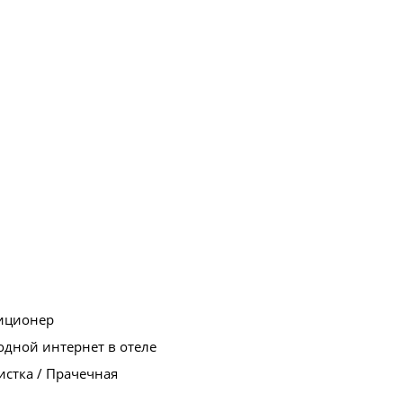
иционер
дной интернет в отеле
стка / Прачечная