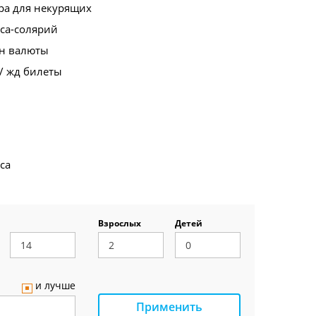
ра для некурящих
са-солярий
н валюты
/ жд билеты
са
Взрослых
Детей
и лучше
Применить