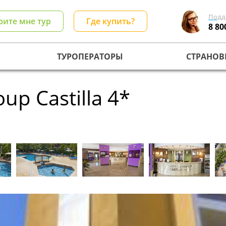
Подд
рите мне тур
Где купить?
8 80
ТУРОПЕРАТОРЫ
СТРАНОВ
oup Castilla 4*