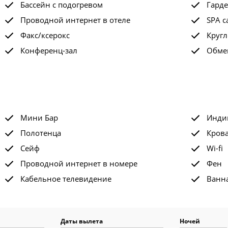
Бассейн с подогревом
Гард
Проводной интернет в отеле
SPA с
Факс/ксерокс
Кругл
Конференц-зал
Обме
Мини Бар
Инди
Полотенца
Крова
Сейф
Wi-fi
Проводной интернет в номере
Фен
Кабельное телевидение
Ванна
Даты вылета
Ночей