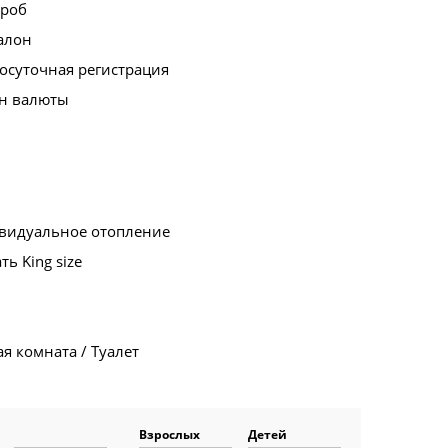
ероб
алон
осуточная регистрация
н валюты
видуальное отопление
ть King size
я комната / Туалет
Взрослых
Детей