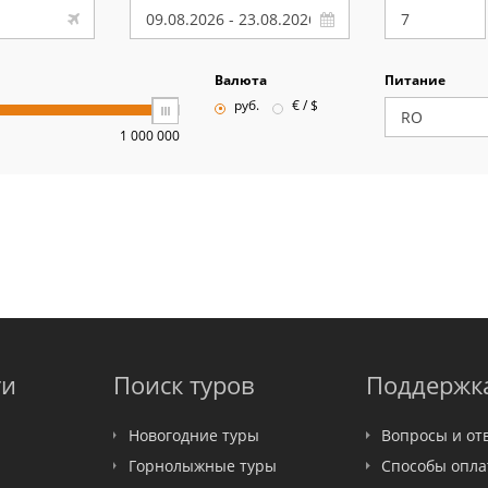
Валюта
Питание
руб.
€ / $
1 000 000
ти
Поиск туров
Поддержк
Новогодние туры
Вопросы и от
Горнолыжные туры
Способы опл