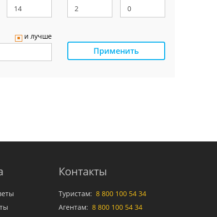
и лучше
Применить
а
Контакты
веты
Туристам:
8 800 100 54 34
аты
Агентам:
8 800 100 54 34