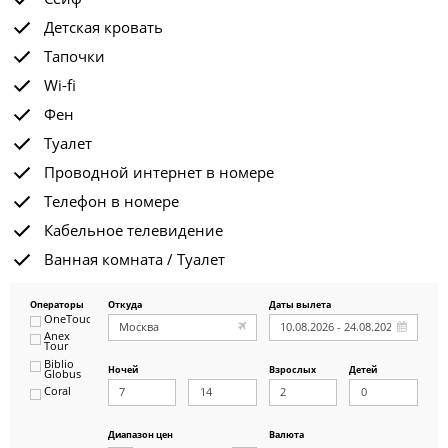
Детская кровать
Тапочки
Wi-fi
Фен
Туалет
Проводной интернет в номере
Телефон в номере
Кабельное телевидение
Ванная комната / Туалет
Операторы
Откуда
Даты вылета
OneTouch&Travel
Anex
Tour
Biblio
Ночей
Взрослых
Детей
Globus
Coral
ICS
Travel
Group
Диапазон цен
Валюта
Pegas