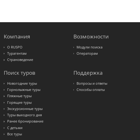
PlanTravel
FUN&SUN
ex TUI
Крымская
Волна
LOTI
Russian
Express
Компания
Возможности
Интурист
Travelata
О RUSPO
Модули поиска
Турагентам
Операторам
Страноведение
Поиск туров
Поддержка
Новогодние туры
Вопросы и ответы
Горнолыжные туры
Способы оплаты
Пляжные туры
Горящие туры
Экскурсионные туры
Туры выходного дня
Ранее бронирование
С детьми
Все туры