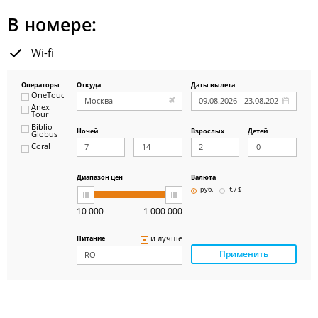
В номере:
Wi-fi
Операторы
Откуда
Даты вылета
OneTouch&Travel
Anex
Tour
Biblio
Ночей
Взрослых
Детей
Globus
Coral
ICS
Travel
Group
Диапазон цен
Валюта
Pegas
руб.
€ / $
Touristik
Art-Tour
10 000
1 000 000
Delfin
Panteon
и лучше
Питание
Ambotis
Применить
Paks
Amigo-S
Pac
Group
Alean
Sunmar