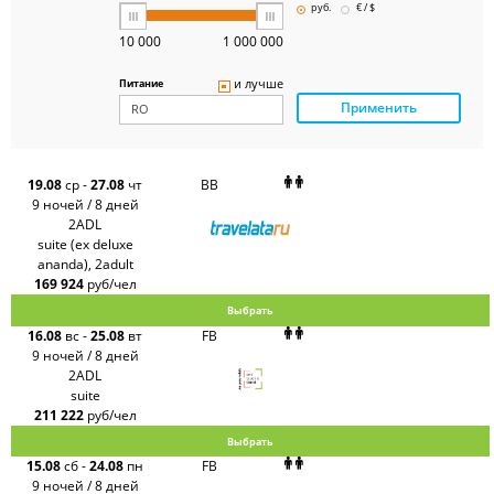
Pegas
руб.
€ / $
Touristik
Art-Tour
10 000
1 000 000
Delfin
Panteon
и лучше
Питание
Ambotis
Применить
Paks
Amigo-S
Pac
Group
Alean
19.08
ср
-
27.08
чт
BB
Sunmar
9 ночей / 8 дней
PlanTravel
2ADL
FUN&SUN
suite (ex deluxe
ex TUI
ananda), 2adult
Крымская
Волна
169 924
руб/чел
LOTI
Выбрать
Russian
Express
16.08
вс
-
25.08
вт
FB
Интурист
9 ночей / 8 дней
Travelata
2ADL
suite
211 222
руб/чел
Выбрать
15.08
сб
-
24.08
пн
FB
9 ночей / 8 дней