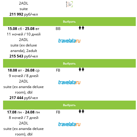
2ADL
suite
211 992
руб/чел
Выбрать
15.08
сб
-
25.08
вт
BB
11 ночей / 10 дней
2ADL
suite (ex deluxe
ananda), 2adult
215 543
руб/чел
Выбрать
18.08
вт
-
26.08
ср
FB
9 ночей / 8 дней
2ADL
suite (ex ananda deluxe
room), dbl
217 444
руб/чел
Выбрать
17.08
пн
-
24.08
пн
FB
8 ночей / 7 дней
2ADL
suite (ex ananda deluxe
room), dbl