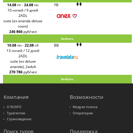
14.08
пт
-
24.08
пн
FB
10 ночей / 9 дней
2ADL
suite (ex ananda deluxe
room)
246 866
руб/чел
Выбрать
10.08
пн
-
22.08
сб
BB
13 ночей / 12 дней
2ADL
suite (ex deluxe
ananda), 2adult
270 786
руб/чел
Выбрать
Компания
Возможности
О RUSPO
Модули поиска
Турагентам
Операторам
Страноведение
Поиск туров
Поддержка