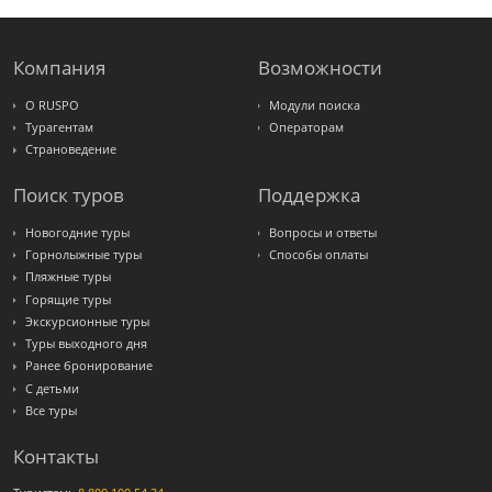
Волна
LOTI
Russian
Express
Компания
Возможности
Интурист
Travelata
О RUSPO
Модули поиска
Турагентам
Операторам
Страноведение
Поиск туров
Поддержка
Новогодние туры
Вопросы и ответы
Горнолыжные туры
Способы оплаты
Пляжные туры
Горящие туры
Экскурсионные туры
Туры выходного дня
Ранее бронирование
С детьми
Все туры
Контакты