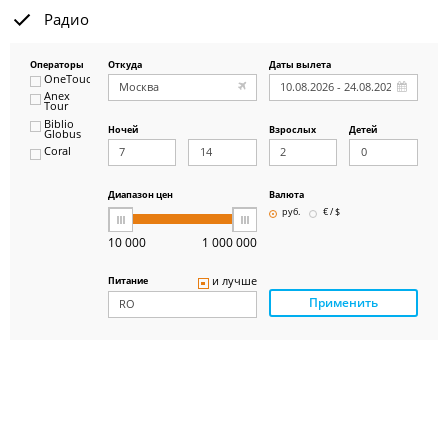
Радио
Операторы
Откуда
Даты вылета
OneTouch&Travel
Anex
Tour
Biblio
Ночей
Взрослых
Детей
Globus
Coral
ICS
Travel
Group
Диапазон цен
Валюта
Pegas
руб.
€ / $
Touristik
Art-Tour
10 000
1 000 000
Delfin
Panteon
и лучше
Питание
Ambotis
Применить
Paks
Amigo-S
Pac
Group
Alean
Sunmar
PlanTravel
FUN&SUN
ex TUI
Крымская