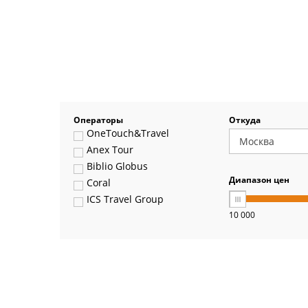
Операторы
Откуда
OneTouch&Travel
Anex Tour
Biblio Globus
Диапазон цен
Coral
ICS Travel Group
10 000
Pegas Touristik
Art-Tour
Delfin
Panteon
Ambotis
Paks