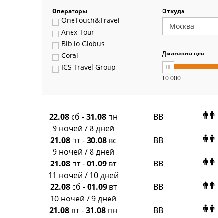
Операторы
Откуда
OneTouch&Travel
Anex Tour
Biblio Globus
Диапазон цен
Coral
ICS Travel Group
10 000
Pegas Touristik
Art-Tour
Delfin
Panteon
22.08
сб
-
31.08
пн
BB
Ambotis
9 ночей / 8 дней
Paks
21.08
пт
-
30.08
вс
BB
Amigo-S
9 ночей / 8 дней
Pac Group
21.08
пт
-
01.09
вт
BB
Alean
11 ночей / 10 дней
Sunmar
22.08
сб
-
01.09
вт
BB
PlanTravel
10 ночей / 9 дней
FUN&SUN ex TUI
21.08
пт
-
31.08
пн
BB