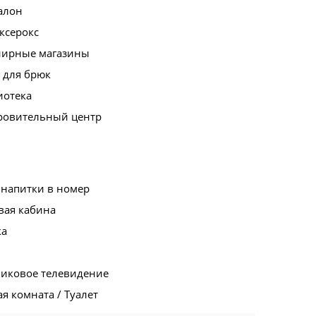
алон
ксерокс
нирные магазины
 для брюк
иотека
ровительный центр
 напитки в номер
вая кабина
ка
никовое телевидение
я комната / Туалет