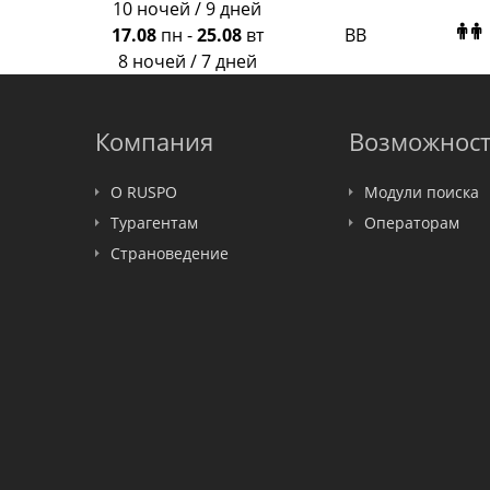
Крымская Волна
10 ночей / 9 дней
LOTI
17.08
пн
-
25.08
вт
BB
Russian Express
8 ночей / 7 дней
Интурист
Travelata
Компания
Возможнос
О RUSPO
Модули поиска
Турагентам
Операторам
Страноведение