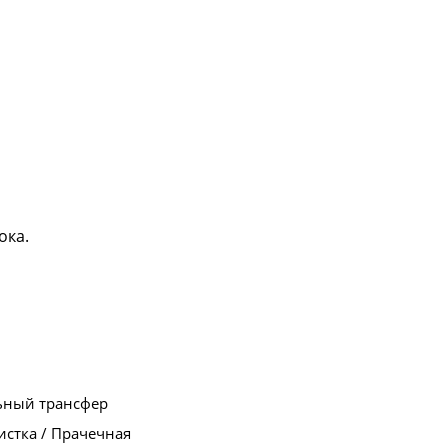
ока.
ьный трансфер
стка / Прачечная