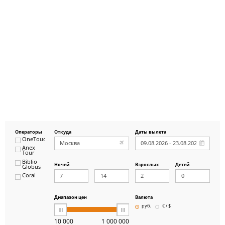
Операторы
Откуда
Даты вылета
OneTouch&Travel
Anex
Tour
Biblio
Ночей
Взрослых
Детей
Globus
Coral
ICS
Travel
Group
Диапазон цен
Валюта
Pegas
руб.
€ / $
Touristik
Art-Tour
10 000
1 000 000