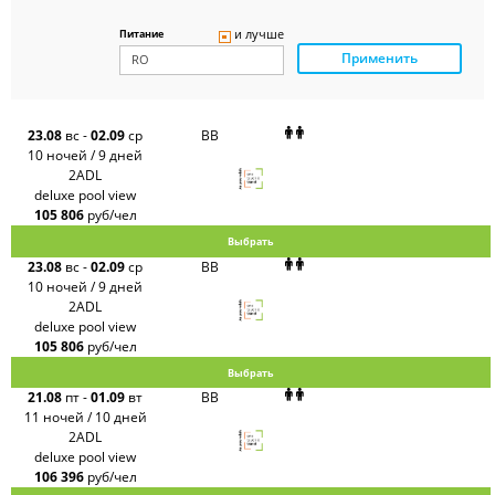
Delfin
Panteon
и лучше
Питание
Ambotis
Применить
Paks
Amigo-S
Pac
Group
Alean
23.08
вс
-
02.09
ср
BB
Sunmar
10 ночей / 9 дней
PlanTravel
2ADL
FUN&SUN
deluxe pool view
ex TUI
105 806
руб/чел
Крымская
Волна
Выбрать
LOTI
23.08
вс
-
02.09
ср
BB
Russian
Express
10 ночей / 9 дней
Интурист
2ADL
Travelata
deluxe pool view
105 806
руб/чел
Выбрать
21.08
пт
-
01.09
вт
BB
11 ночей / 10 дней
2ADL
deluxe pool view
106 396
руб/чел