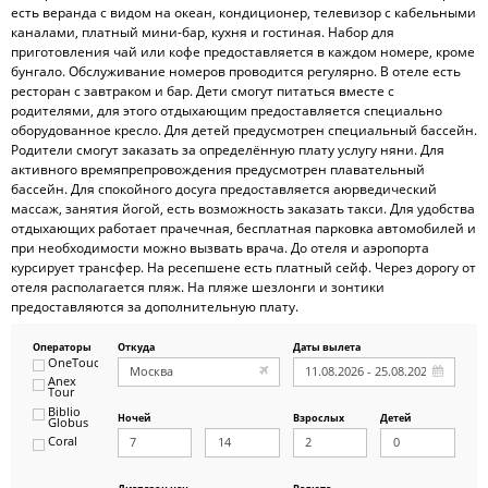
есть веранда с видом на океан, кондиционер, телевизор с кабельными
каналами, платный мини-бар, кухня и гостиная. Набор для
приготовления чай или кофе предоставляется в каждом номере, кроме
бунгало. Обслуживание номеров проводится регулярно. В отеле есть
ресторан с завтраком и бар. Дети смогут питаться вместе с
родителями, для этого отдыхающим предоставляется специально
оборудованное кресло. Для детей предусмотрен специальный бассейн.
Родители смогут заказать за определённую плату услугу няни. Для
активного времяпрепровождения предусмотрен плавательный
бассейн. Для спокойного досуга предоставляется аюрведический
массаж, занятия йогой, есть возможность заказать такси. Для удобства
отдыхающих работает прачечная, бесплатная парковка автомобилей и
при необходимости можно вызвать врача. До отеля и аэропорта
курсирует трансфер. На ресепшене есть платный сейф. Через дорогу от
отеля располагается пляж. На пляже шезлонги и зонтики
предоставляются за дополнительную плату.
Операторы
Откуда
Даты вылета
OneTouch&Travel
Anex
Tour
Biblio
Ночей
Взрослых
Детей
Globus
Coral
ICS
Travel
Group