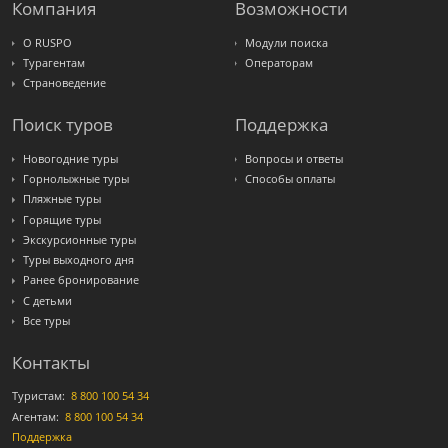
Express
Компания
Возможности
Интурист
Travelata
О RUSPO
Модули поиска
Турагентам
Операторам
Страноведение
Поиск туров
Поддержка
Новогодние туры
Вопросы и ответы
Горнолыжные туры
Способы оплаты
Пляжные туры
Горящие туры
Экскурсионные туры
Туры выходного дня
Ранее бронирование
С детьми
Все туры
Контакты
Туристам:
8 800 100 54 34
Агентам:
8 800 100 54 34
Поддержка