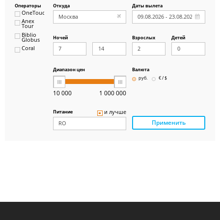
Операторы
Откуда
Даты вылета
OneTouch&Travel
Anex
Tour
Biblio
Ночей
Взрослых
Детей
Globus
Coral
ICS
Travel
Group
Диапазон цен
Валюта
Pegas
руб.
€ / $
Touristik
Art-Tour
10 000
1 000 000
Delfin
Panteon
и лучше
Питание
Ambotis
Применить
Paks
Amigo-S
Pac
Group
Alean
Sunmar
PlanTravel
FUN&SUN
ex TUI
Крымская
Волна
LOTI
Russian