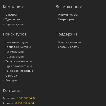
Russian
Express
Компания
Возможности
Интурист
Travelata
О RUSPO
Модули поиска
Турагентам
Операторам
Страноведение
Поиск туров
Поддержка
Новогодние туры
Вопросы и ответы
Горнолыжные туры
Способы оплаты
Пляжные туры
Горящие туры
Экскурсионные туры
Туры выходного дня
Ранее бронирование
С детьми
Все туры
Контакты
Туристам:
8 800 100 54 34
Агентам:
8 800 100 54 34