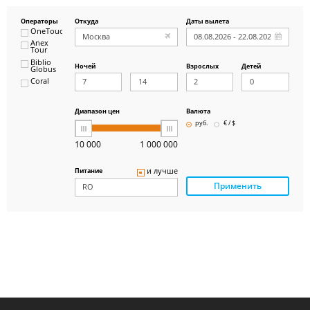
Операторы
Откуда
Даты вылета
OneTouch&Travel
Anex
Tour
Biblio
Ночей
Взрослых
Детей
Globus
Coral
ICS
Travel
Group
Диапазон цен
Валюта
Pegas
руб.
€ / $
Touristik
Art-Tour
10 000
1 000 000
Delfin
Panteon
и лучше
Питание
Ambotis
Применить
Paks
Amigo-S
Pac
Group
Alean
Sunmar
PlanTravel
FUN&SUN
ex TUI
Крымская
Волна
LOTI