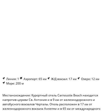
Линия: 1
Аэропорт: 65 км
Ж/Д вокзал: 17 км
Озеро: 12 км
Море: 200 м
Местанохождение: Курортный отель Carnoustie Beach находится
напротив церкви Св. Антония и в 9 км от железнодорожного и
автобусного вокзалов Черталы. Отель расположен в 17 км от
железнодорожного вокзала Аллеппи и в 65 км от международного