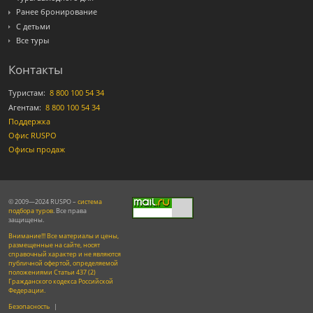
Ранее бронирование
С детьми
Все туры
Контакты
Туристам:
8 800 100 54 34
Агентам:
8 800 100 54 34
Поддержка
Офис RUSPO
Офисы продаж
© 2009—2024 RUSPO –
система
подбора туров
. Все права
защищены.
Внимание!!! Все материалы и цены,
размещенные на сайте, носят
справочный характер и не являются
публичной офертой, определяемой
положениями Статьи 437 (2)
Гражданского кодекса Российской
Федерации.
Безопасность
|