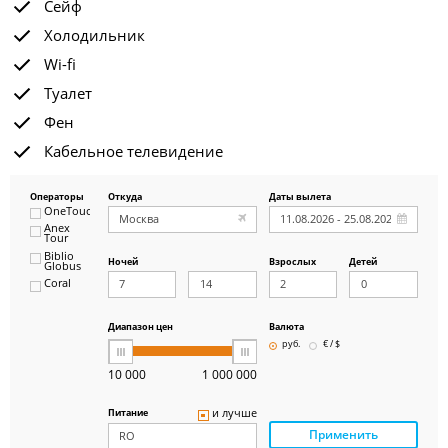
Сейф
Холодильник
Wi-fi
Туалет
Фен
Кабельное телевидение
Операторы
Откуда
Даты вылета
OneTouch&Travel
Anex
Tour
Biblio
Ночей
Взрослых
Детей
Globus
Coral
ICS
Travel
Group
Диапазон цен
Валюта
Pegas
руб.
€ / $
Touristik
Art-Tour
10 000
1 000 000
Delfin
Panteon
и лучше
Питание
Ambotis
Применить
Paks