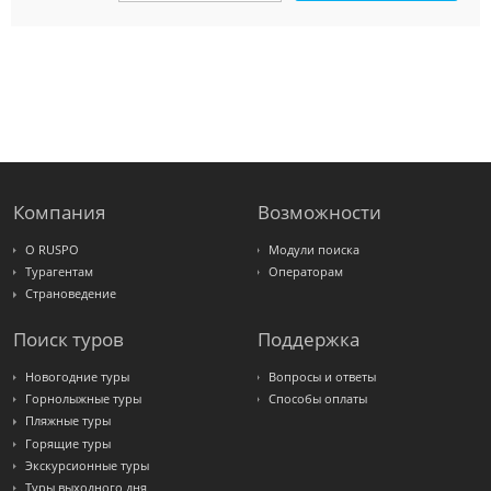
Amigo-S
Pac
Group
Alean
Sunmar
PlanTravel
FUN&SUN
ex TUI
Крымская
Волна
LOTI
Russian
Express
Компания
Возможности
Интурист
Travelata
О RUSPO
Модули поиска
Турагентам
Операторам
Страноведение
Поиск туров
Поддержка
Новогодние туры
Вопросы и ответы
Горнолыжные туры
Способы оплаты
Пляжные туры
Горящие туры
Экскурсионные туры
Туры выходного дня