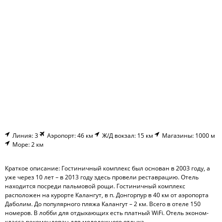
Линия: 3
Аэропорт: 46 км
Ж/Д вокзал: 15 км
Магазины: 1000 м
Море: 2 км
Краткое описание: Гостиничный комплекс был основан в 2003 году, а
уже через 10 лет – в 2013 году здесь провели реставрацию. Отель
находится посреди пальмовой рощи. Гостиничный комплекс
расположен на курорте Калангут, в п. Донгорпур в 40 км от аэропорта
Даболим. До популярного пляжа Калангут – 2 км. Всего в отеле 150
номеров. В лобби для отдыхающих есть платный WiFi. Отель эконом-
класса рекомендован для молодежного отдыха.