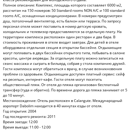
Полное описание: Комплекс, площадь которого составляет 6000 м2,
рассчитан на 150 номеров: 50 Standard rooms NON A/C и 100 standard
rooms A/C, оснащенных кондиционерами. В номерах предусмотрен
душ, потолочный вентилятор, есть балкон или терраса. По запросу
персонал отеля может поставить в номер детскую кровать,
холодильник и телевизор предоставляются за отдельную плату. На
территории комплекса расположен один ресторан и два бара. В
стоимость проживания в отеле входит завтрак. Для детей в отеле
оборудована отдельная секция в открытом бассейне. Отдыхающие
могут поплавать в двух бассейнах открытого типа, побывать в салоне
красоты, центре аюрведы. За отдельную плату можно записаться на
сеанс массажа и сыграть в бильярд, собрав у стола компанию друзей.
Гости комплекса могут обратиться к врачу, в случае возникновения
проблем со здоровьем. Отдыхающим доступен платный сервис: сейф
на ресепшн, интернет-кафе. Гости отеля могут посетить
общественный пляж. От отеля до пляжа организован бесплатный
трансфер (туда и обратно). По времени дорога до пляжа занимает от 5
до 10 минут.
Местанохождение: Отель расположен в Сalangute. Международный
аэропорт Dabolim находится в 40 минутах езды от отеля.
Год открытия: 2004
Год последнего ремонта: 2011
Время заезда: 12:00
Время выезда: 11:00 - 12:00